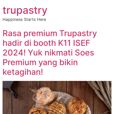
trupastry
Happiness Starts Here
Rasa premium Trupastry
hadir di booth K11 ISEF
2024! Yuk nikmati Soes
Premium yang bikin
ketagihan!