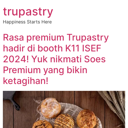
trupastry
Happiness Starts Here
Rasa premium Trupastry
hadir di booth K11 ISEF
2024! Yuk nikmati Soes
Premium yang bikin
ketagihan!