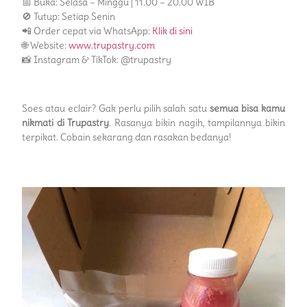
📅 Buka: Selasa – Minggu | 11.00 – 20.00 WIB
🚫 Tutup: Setiap Senin
📲 Order cepat via WhatsApp:
Klik di sini
🌐 Website:
www.trupastry.com
📸 Instagram & TikTok: @trupastry
Soes atau eclair? Gak perlu pilih salah satu
semua bisa kamu
nikmati di Trupastry
. Rasanya bikin nagih, tampilannya bikin
terpikat. Cobain sekarang dan rasakan bedanya!