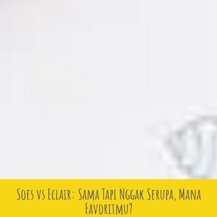
Soes vs Eclair: Sama Tapi Nggak Serupa, Mana
Favoritmu?