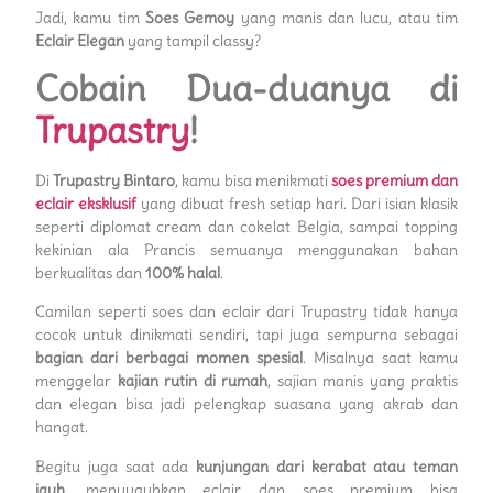
Jadi, kamu tim
Soes Gemoy
yang manis dan lucu, atau tim
Eclair Elegan
yang tampil classy?
Cobain Dua-duanya di
Trupastry
!
Di
Trupastry Bintaro
, kamu bisa menikmati
soes premium dan
eclair eksklusif
yang dibuat fresh setiap hari. Dari isian klasik
seperti diplomat cream dan cokelat Belgia, sampai topping
kekinian ala Prancis semuanya menggunakan bahan
berkualitas dan
100% halal
.
Camilan seperti soes dan eclair dari Trupastry tidak hanya
cocok untuk dinikmati sendiri, tapi juga sempurna sebagai
bagian dari berbagai momen spesial
. Misalnya saat kamu
menggelar
kajian rutin di rumah
, sajian manis yang praktis
dan elegan bisa jadi pelengkap suasana yang akrab dan
hangat.
Begitu juga saat ada
kunjungan dari kerabat atau teman
jauh
, menyuguhkan eclair dan soes premium bisa