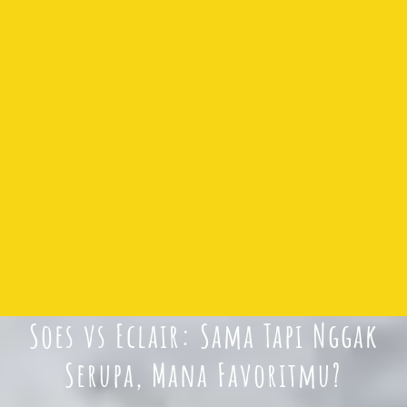
Soes vs Eclair: Sama Tapi Nggak
Serupa, Mana Favoritmu?