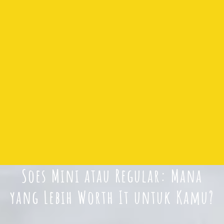
Soes Mini atau Regular: Mana
yang Lebih Worth It untuk Kamu?