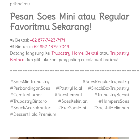
pribadimu.
Pesan Soes Mini atau Regular
Favoritmu Sekarang!
📲 Bekasi:
+62 877-7423-7171
📲 Bintaro:
+62 852-1379-7049
Datang langsung ke
Trupastry Home Bekasi
atau
Trupastry
Bintaro
dan pilih ukuran yang paling cocok buat harimu!
====================================================
#SoesMiniTrupastry #SoesRegularTrupastry
#PerbandinganSoes #PastryHalal #SnackBoxTrupastry
#CemilanLumer #SoesLembut #TrupastryBekasi
#TrupastryBintaro #SoesKekinian #HampersSoes
#SnackAcaraKantor #KueSoesMini #SoesIsiMelimpah
#DessertHalalPremium