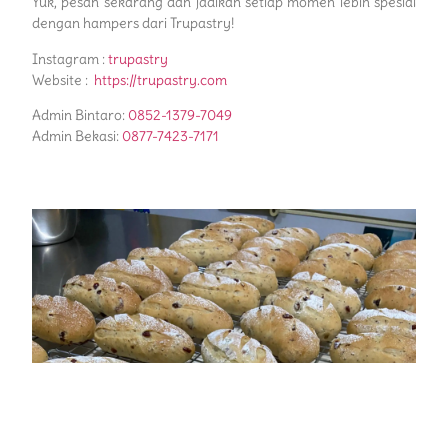
Yuk, pesan sekarang dan jadikan setiap momen lebih spesial
dengan hampers dari Trupastry!
Instagram :
trupastry
Website :
https://trupastry.com
Admin Bintaro:
0852-1379-7049
Admin Bekasi:
0877-7423-7171