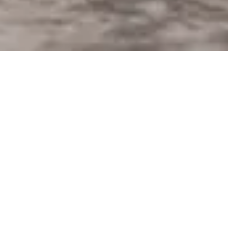
trupastry beverages
Minuman kopi andalan Trupastry ada dua, yaitu Tru Signature dan
Aren Latte. Keduanya menggunakan kopi house blend dengan
perbandingan 70% Arabika Toraja dan 30% Robusta Gayo.
Tru Signature menggunakan karamel sebagai pemanis, sehingga
menciptakan minuman kopi dengan rasa manis karamel. Sementara
aren latte menggunakan pemanis gula aren yang khas.
Perpaduan antara kopi house blend, pemanis dan cream yang lezat
menciptakan minuman kopi yang tidak hanya creamy tetapi masih
memiliki hint rasa kopi yang masih cukup kuat.
Untuk pemesanan, silahkan menghubungi admin Trupastry melalui
button whatsapp di bawah.